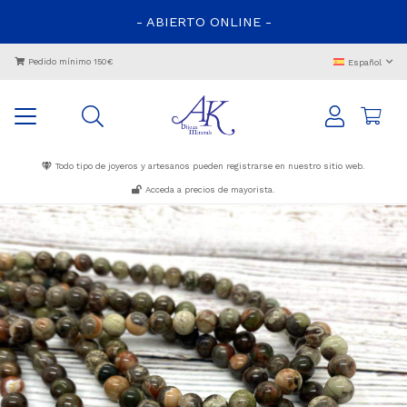
- ABIERTO ONLINE -
Pedido mínimo 150€
Español
Todo tipo de joyeros y artesanos pueden registrarse en nuestro sitio web.
Acceda a precios de mayorista.