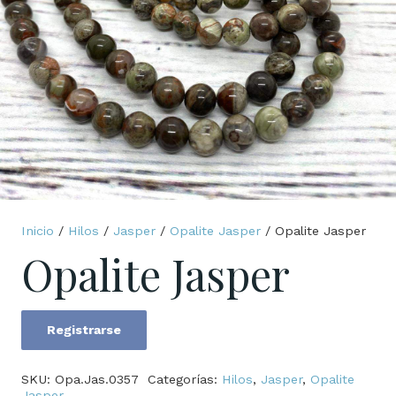
Inicio
/
Hilos
/
Jasper
/
Opalite Jasper
/ Opalite Jasper
Opalite Jasper
Registrarse
Opalite
Jasper
SKU:
Opa.Jas.0357
Categorías:
Hilos
,
Jasper
,
Opalite
cantidad
Jasper