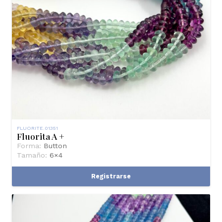
FLUORITE.01351
Fluorita A +
Forma:
Button
Tamaño:
6×4
Registrarse