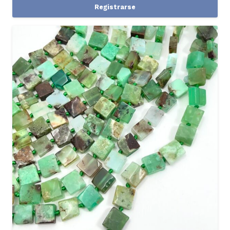
Registrarse