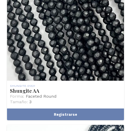
SHUNGITE.01321
Shungite AA
Forma:
Faceted Round
Tamaño:
3
Registrarse