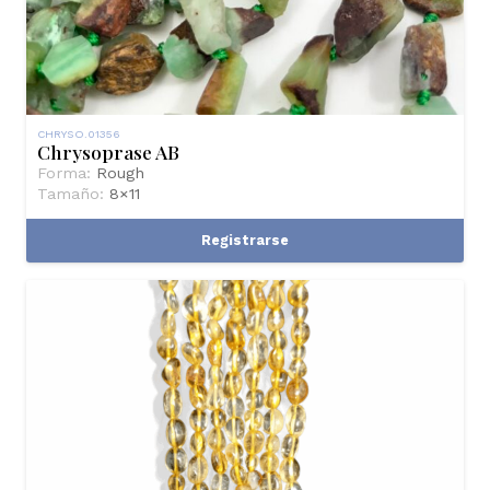
CHRYSO.01356
Chrysoprase AB
Forma:
Rough
Tamaño:
8×11
Registrarse