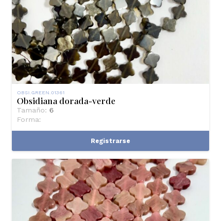
OBSI.GREEN.01361
Obsidiana dorada-verde
Tamaño:
6
Forma:
Registrarse