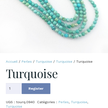
Accueil
/
Perles
/
Turquoise
/
Turquoise
/ Turquoise
Turquoise
quantité
Register
de
Turquoise
UGS :
tourq.0940
Catégories :
Perles
,
Turquoise
,
Turquoise