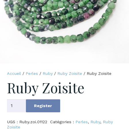
Accueil
/
Perles
/
Ruby
/
Ruby Zoisite
/ Ruby Zoisite
Ruby Zoisite
quantité
Register
de
Ruby
UGS :
Ruby.zoi.01122
Catégories :
Perles
,
Ruby
,
Ruby
Zoisite
Zoisite