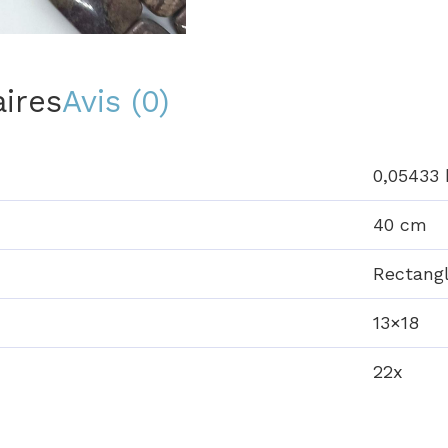
ires
Avis (0)
0,05433 
40 cm
Rectang
13×18
22x