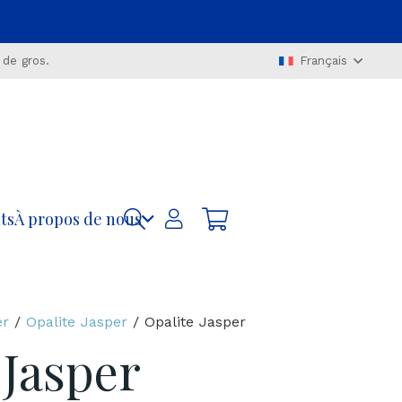
 de gros.
Français
ts
À propos de nous
er
/
Opalite Jasper
/ Opalite Jasper
 Jasper