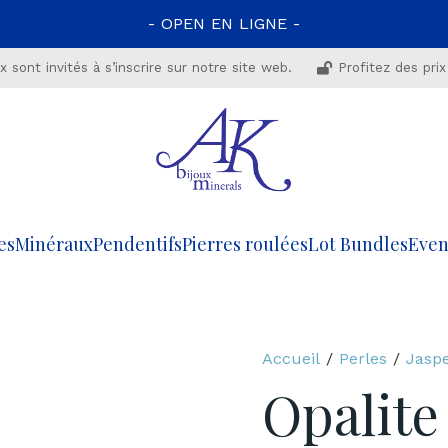
- OPEN EN LIGNE -
 sont invités à s’inscrire sur notre site web.
Profitez des prix
es
Minéraux
Pendentifs
Pierres roulées
Lot Bundles
Even
Accueil
/
Perles
/
Jasp
Opalite