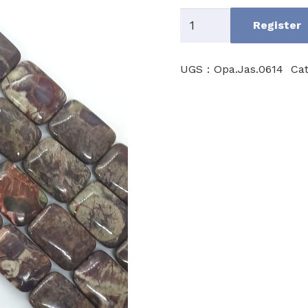
quantité
Register
de
Opalite
UGS :
Opa.Jas.0614
Cat
Jasper