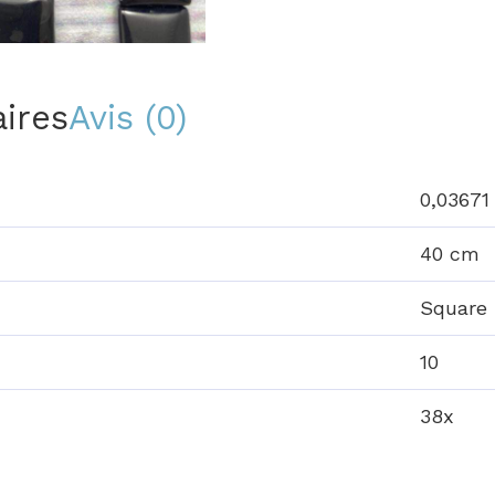
ires
Avis (0)
0,03671
40 cm
Square
10
38x