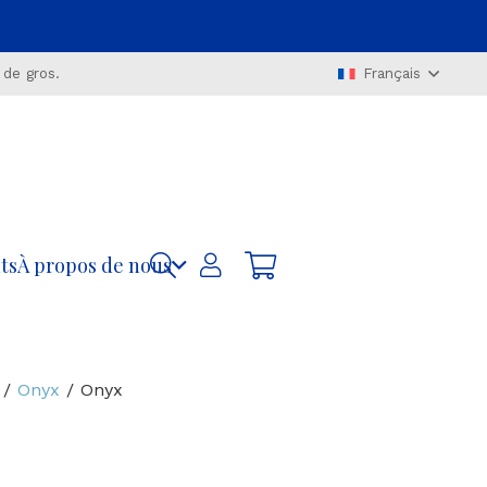
 de gros.
Français
ts
À propos de nous
/
Onyx
/ Onyx