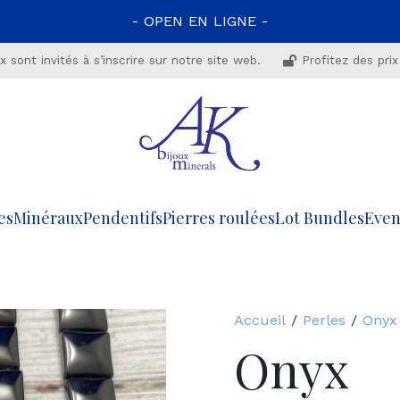
- OPEN EN LIGNE -
 sont invités à s’inscrire sur notre site web.
Profitez des prix
es
Minéraux
Pendentifs
Pierres roulées
Lot Bundles
Even
Accueil
/
Perles
/
Onyx
Onyx