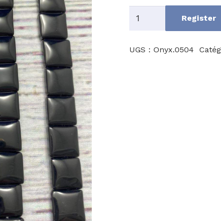
quantité
Register
de
Onyx
UGS :
Onyx.0504
Catég