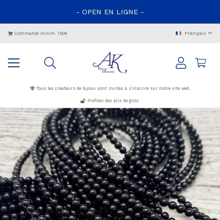
- OPEN EN LIGNE -
Français
Commande minim. 150€
Tous les créateurs de bijoux sont invités à s’inscrire sur notre site web.
Profitez des prix de gros.