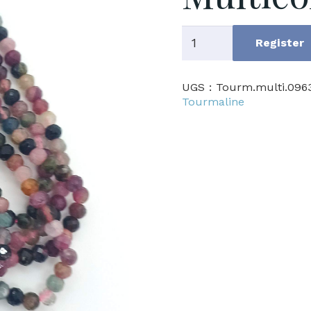
quantité
Register
de
Multicolor
UGS :
Tourm.multi.096
Tourmaline
Tourmaline