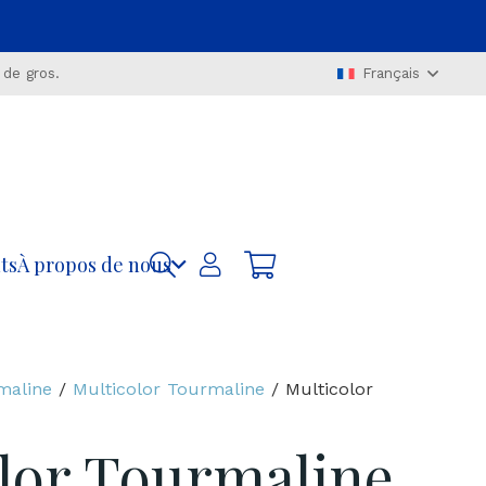
 de gros.
Français
ts
À propos de nous
maline
/
Multicolor Tourmaline
/ Multicolor
lor Tourmaline