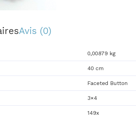
ires
Avis (0)
0,00879 kg
40 cm
Faceted Button
3×4
149x