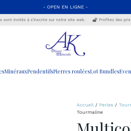
- OPEN EN LIGNE -
 sont invités à s’inscrire sur notre site web.
Profitez des prix
es
Minéraux
Pendentifs
Pierres roulées
Lot Bundles
Even
Accueil
/
Perles
/
Tour
Tourmaline
Multico