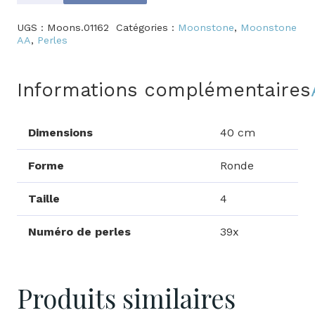
de
Moonstone
UGS :
Moons.01162
Catégories :
Moonstone
,
Moonstone
AA
AA
,
Perles
Informations complémentaires
Dimensions
40 cm
Forme
Ronde
Taille
4
Numéro de perles
39x
Produits similaires