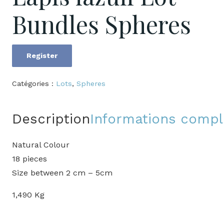
Bundles Spheres
Register
quantité
de
Catégories :
Lots
,
Spheres
Lapis
lazuli
Description
Informations comp
Lot
Bundles
Natural Colour
Spheres
18 pieces
Size between 2 cm – 5cm
1,490 Kg