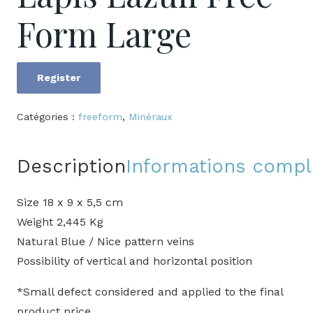
Form Large
Register
quantité
de
Catégories :
freeform
,
Minéraux
Lapis
Lazuli
Description
Informations comp
Free
Form
Size 18 x 9 x 5,5 cm
Large
Weight 2,445 Kg
Natural Blue / Nice pattern veins
Possibility of vertical and horizontal position
*Small defect considered and applied to the final
product price