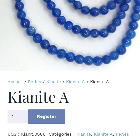
Accueil
/
Perles
/
Kianite
/
Kianite A
/ Kianite A
Kianite A
quantité
Register
de
Kianite
UGS :
Kianit.0886
Catégories :
Kianite
,
Kianite A
,
Perles
A