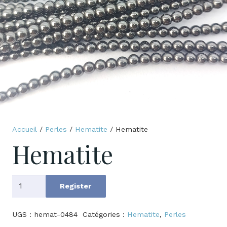
Accueil
/
Perles
/
Hematite
/ Hematite
Hematite
quantité
Register
de
Hematite
UGS :
hemat-0484
Catégories :
Hematite
,
Perles