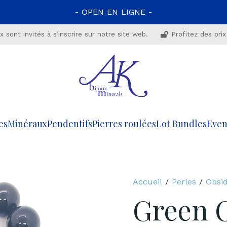
- OPEN EN LIGNE -
 sont invités à s’inscrire sur notre site web.
Profitez des prix
es
Minéraux
Pendentifs
Pierres roulées
Lot Bundles
Even
Accueil
/
Perles
/
Obsid
Green 