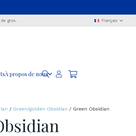
 de gros.
Français
ts
À propos de nous
ian
/
Green/golden Obsidian
/ Green Obsidian
Obsidian