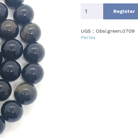
quantité
Register
de
Green
UGS :
Obsi.green.0709
Obsidian
Perles