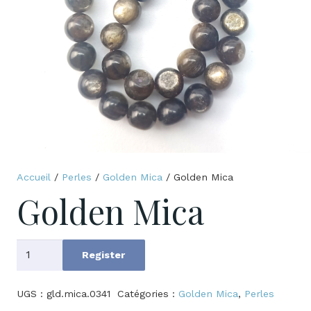
Accueil
/
Perles
/
Golden Mica
/ Golden Mica
Golden Mica
quantité
Register
de
Golden
UGS :
gld.mica.0341
Catégories :
Golden Mica
,
Perles
Mica