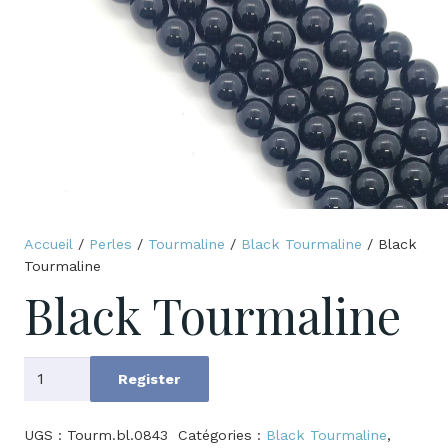
Accueil
/
Perles
/
Tourmaline
/
Black Tourmaline
/ Black
Tourmaline
Black Tourmaline
quantité
Register
de
Black
UGS :
Tourm.bl.0843
Catégories :
Black Tourmaline
,