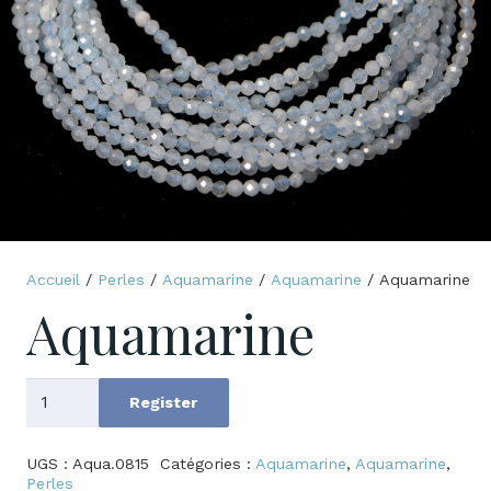
Accueil
/
Perles
/
Aquamarine
/
Aquamarine
/ Aquamarine
Aquamarine
quantité
Register
de
Aquamarine
UGS :
Aqua.0815
Catégories :
Aquamarine
,
Aquamarine
,
Perles