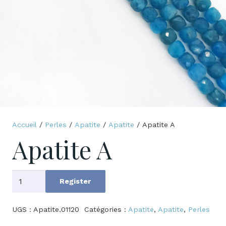
Accueil
/
Perles
/
Apatite
/
Apatite
/ Apatite A
Apatite A
quantité
Register
de
Apatite
UGS :
Apatite.01120
Catégories :
Apatite
,
Apatite
,
Perles
A