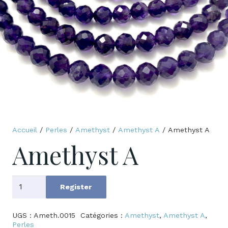
Accueil
/
Perles
/
Amethyst
/
Amethyst A
/ Amethyst A
Amethyst A
quantité
Register
de
Amethyst
UGS :
Ameth.0015
Catégories :
Amethyst
,
Amethyst A
,
A
Perles