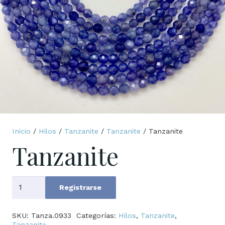
Inicio
/
Hilos
/
Tanzanite
/
Tanzanite
/ Tanzanite
Tanzanite
Tanzanite
Registrarse
cantidad
SKU:
Tanza.0933
Categorías:
Hilos
,
Tanzanite
,
Tanzanite