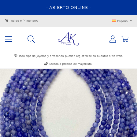
- ABIERTO ONLINE -
Pedido mínimo 150€
Español
Todo tipo de joyeros y artesanos pueden registrarse en nuestro sitio web.
Acceda a precios de mayorista.