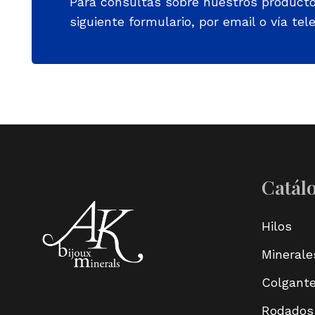
Para consultas sobre nuestros product
siguiente formulario, por email o vía tele
Catál
Hilos
Minerale
Colgant
Rodados