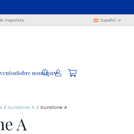
de mayorista.
Español
ventos
Sobre nosotros
e
/
Sunstone A
/ Sunstone A
ne A