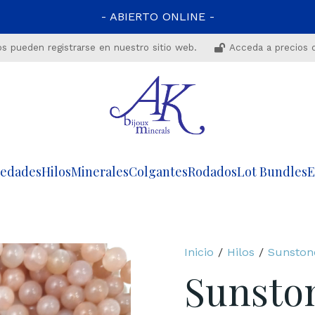
- ABIERTO ONLINE -
os pueden registrarse en nuestro sitio web.
Acceda a precios 
edades
Hilos
Minerales
Colgantes
Rodados
Lot Bundles
E
Inicio
/
Hilos
/
Sunston
Sunsto