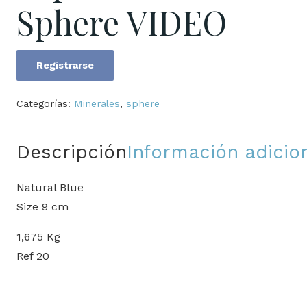
Sphere VIDEO
Registrarse
Lapis
Lazuli
Categorías:
Minerales
,
sphere
Sphere
VIDEO
Descripción
Información adicio
cantidad
Natural Blue
Size 9 cm
1,675 Kg
Ref 20