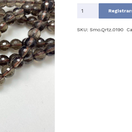
Smoky
Registrar
Quartz
A
SKU:
Smo.Qrtz.0190
Ca
cantidad