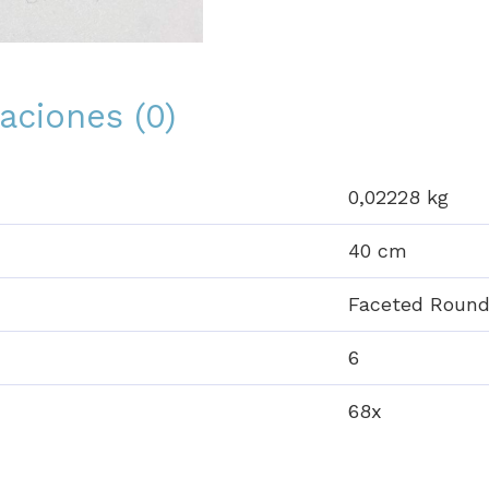
aciones (0)
0,02228 kg
40 cm
Faceted Roun
6
68x