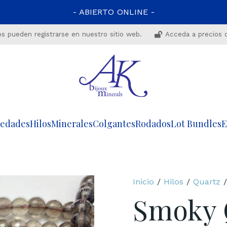
- ABIERTO ONLINE -
os pueden registrarse en nuestro sitio web.
Acceda a precios 
edades
Hilos
Minerales
Colgantes
Rodados
Lot Bundles
E
Inicio
/
Hilos
/
Quartz
Smoky 