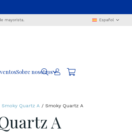
de mayorista.
Español
ventos
Sobre nosotros
/
Smoky Quartz A
/ Smoky Quartz A
Quartz A