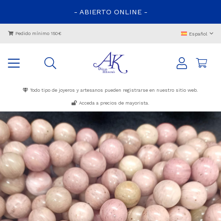
- ABIERTO ONLINE -
Pedido mínimo 150€
Español
Todo tipo de joyeros y artesanos pueden registrarse en nuestro sitio web.
Acceda a precios de mayorista.