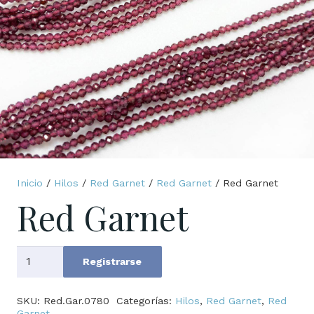
Inicio
/
Hilos
/
Red Garnet
/
Red Garnet
/ Red Garnet
Red Garnet
Red
Registrarse
Garnet
cantidad
SKU:
Red.Gar.0780
Categorías:
Hilos
,
Red Garnet
,
Red
Garnet