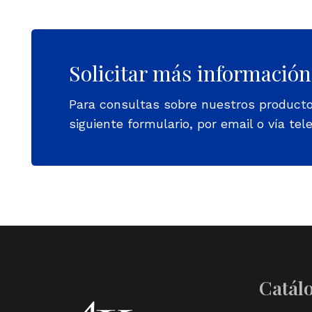
Solicitar más información
Para consultas sobre nuestros product
siguiente formulario, por email o vía tele
Catál