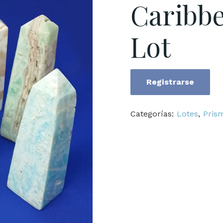
Caribbe
Lot
Registrarse
Prisms
Towers
Categorías:
Lotes
,
Pris
Caribbean
Calcite
Batch
Lot
cantidad