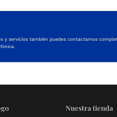
os y servicios también puedes contactarnos comple
fónica.
ogo
Nuestra tienda