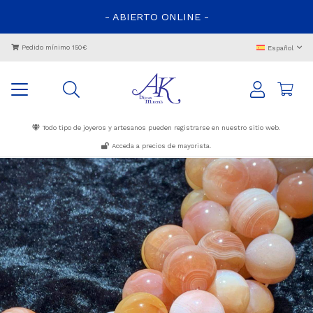
- ABIERTO ONLINE -
Pedido mínimo 150€
Español
Todo tipo de joyeros y artesanos pueden registrarse en nuestro sitio web.
Acceda a precios de mayorista.