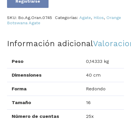
Registrarse
Orange
Botswana
SKU:
Bo.Ag.Oran.0745
Categorías:
Agate
,
Hilos
,
Orange
Agate
Botswana Agate
cantidad
Información adicional
Valoracio
Peso
0,14333 kg
Dimensiones
40 cm
Forma
Redondo
Tamaño
16
Número de cuentas
25x