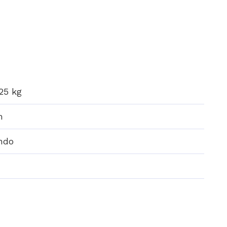
25 kg
m
ndo