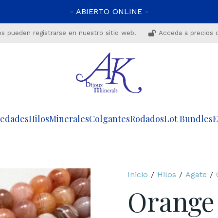
- ABIERTO ONLINE -
os pueden registrarse en nuestro sitio web.
Acceda a precios 
edades
Hilos
Minerales
Colgantes
Rodados
Lot Bundles
E
Inicio
/
Hilos
/
Agate
/
Orange