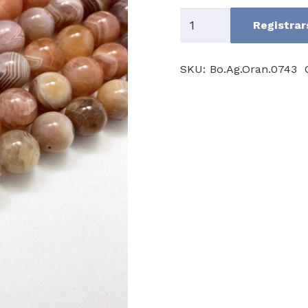
Orange
Registrar
Botswana
Agate
SKU:
Bo.Ag.Oran.0743
cantidad