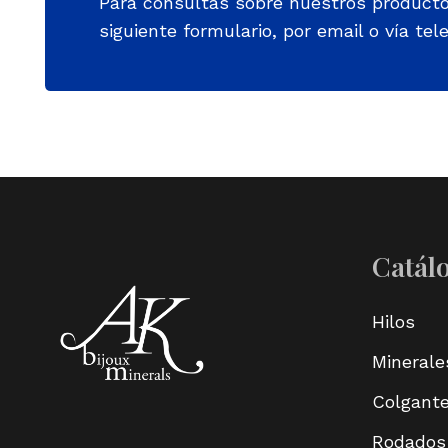
Para consultas sobre nuestros product
siguiente formulario, por email o vía tele
Catál
Hilos
Minerale
Colgant
Rodados