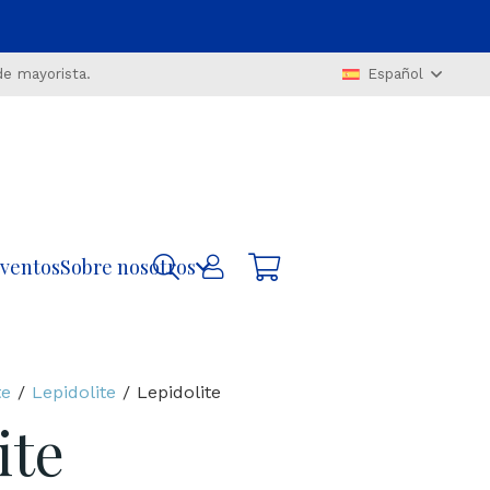
de mayorista.
Español
ventos
Sobre nosotros
te
/
Lepidolite
/ Lepidolite
ite