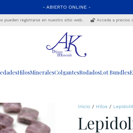
- ABIERTO ONLINE -
os pueden registrarse en nuestro sitio web.
Acceda a precios 
edades
Hilos
Minerales
Colgantes
Rodados
Lot Bundles
E
Inicio
/
Hilos
/
Lepidoli
Lepidol