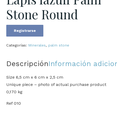
Stone Round
Registrarse
Lapis
lazuli
Categorías:
Minerales
,
palm stone
Palm
Stone
Descripción
Información adicio
Round
cantidad
Size 6,5 cm x 6 cm x 2,5 cm
Unique piece – photo of actual purchase product
0,170 kg
Ref 010