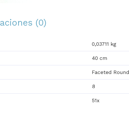
aciones (0)
0,03711 kg
40 cm
Faceted Roun
8
51x