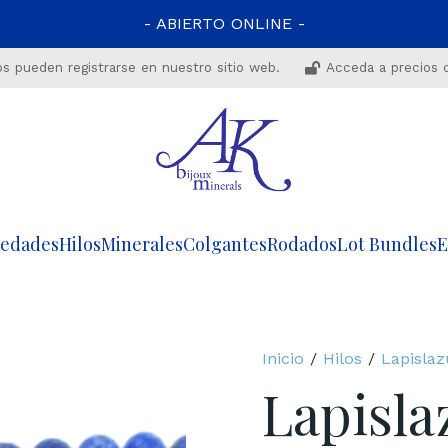
- ABIERTO ONLINE -
os pueden registrarse en nuestro sitio web.
Acceda a precios 
edades
Hilos
Minerales
Colgantes
Rodados
Lot Bundles
E
Inicio
/
Hilos
/
Lapislaz
Lapisla