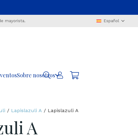
de mayorista.
Español
ventos
Sobre nosotros
uli
/
Lapislazuli A
/ Lapislazuli A
zuli A