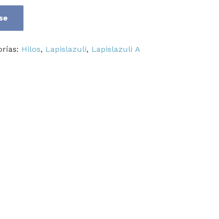
se
orías:
Hilos
,
Lapislazuli
,
Lapislazuli A