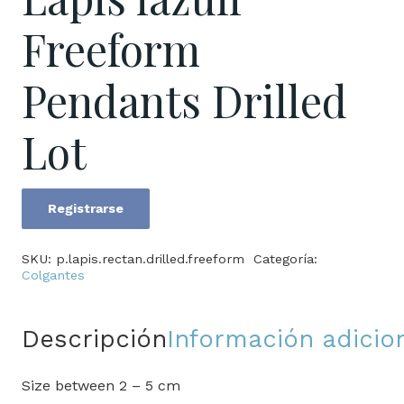
Freeform
Pendants Drilled
Lot
Registrarse
Lapis
lazuli
SKU:
p.lapis.rectan.drilled.freeform
Categoría:
Freeform
Colgantes
Pendants
Drilled
Descripción
Información adicio
Lot
cantidad
Size between 2 – 5 cm