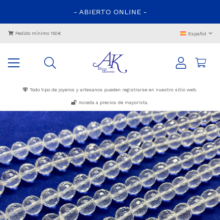
- ABIERTO ONLINE -
Pedido mínimo 150€
Español
Todo tipo de joyeros y artesanos pueden registrarse en nuestro sitio web.
Acceda a precios de mayorista.