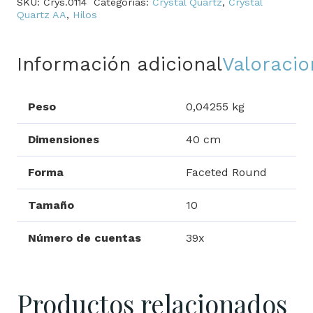
SKU:
Crys.0114
Categorías:
Crystal Quartz
,
Crystal
cantidad
Quartz AA
,
Hilos
Información adicional
Valoracio
Peso
0,04255 kg
Dimensiones
40 cm
Forma
Faceted Round
Tamaño
10
Número de cuentas
39x
Productos relacionados