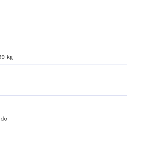
29 kg
m
ndo