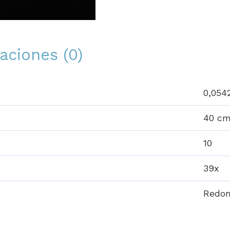
aciones (0)
0,054
40 c
10
39x
Redo