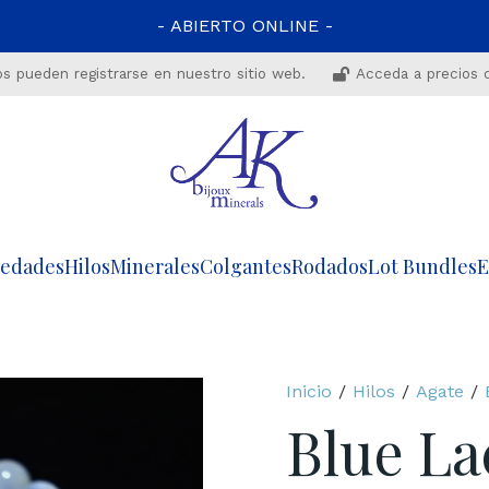
- ABIERTO ONLINE -
os pueden registrarse en nuestro sitio web.
Acceda a precios 
edades
Hilos
Minerales
Colgantes
Rodados
Lot Bundles
E
Inicio
/
Hilos
/
Agate
/
Blue La