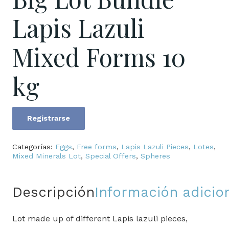
Lapis Lazuli
Mixed Forms 10
kg
Registrarse
Big
Lot
Categorías:
Eggs
,
Free forms
,
Lapis Lazuli Pieces
,
Lotes
,
Bundle
Mixed Minerals Lot
,
Special Offers
,
Spheres
Lapis
Lazuli
Descripción
Información adicio
Mixed
Forms
Lot made up of different Lapis lazuli pieces,
10