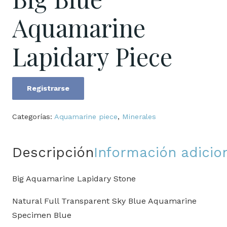
Aquamarine
Lapidary Piece
Registrarse
Big
Blue
Categorías:
Aquamarine piece
,
Minerales
Aquamarine
Lapidary
Descripción
Información adicio
Piece
cantidad
Big Aquamarine Lapidary Stone
Natural Full Transparent Sky Blue Aquamarine
Specimen Blue