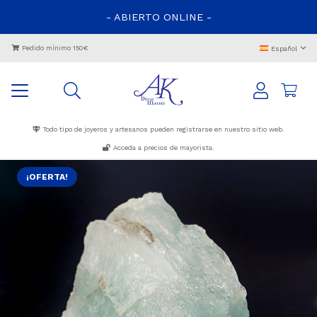
- ABIERTO ONLINE -
Pedido mínimo 150€
Español
Todo tipo de joyeros y artesanos pueden registrarse en nuestro sitio web.
Acceda a precios de mayorista.
¡OFERTA!