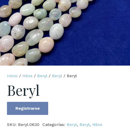
Inicio
/
Hilos
/
Beryl
/
Beryl
/ Beryl
Beryl
Registrarse
Beryl
cantidad
SKU:
Beryl.0630
Categorías:
Beryl
,
Beryl
,
Hilos