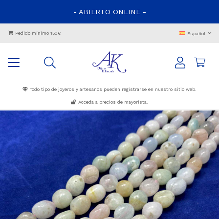
- ABIERTO ONLINE -
Pedido mínimo 150€
Español
Todo tipo de joyeros y artesanos pueden registrarse en nuestro sitio web.
Acceda a precios de mayorista.