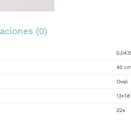
aciones (0)
0,043
40 c
Oval
13×18
22x