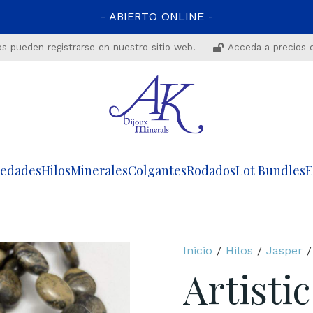
- ABIERTO ONLINE -
os pueden registrarse en nuestro sitio web.
Acceda a precios 
edades
Hilos
Minerales
Colgantes
Rodados
Lot Bundles
E
Inicio
/
Hilos
/
Jasper
Artistic