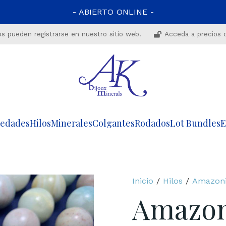
- ABIERTO ONLINE -
os pueden registrarse en nuestro sitio web.
Acceda a precios 
edades
Hilos
Minerales
Colgantes
Rodados
Lot Bundles
E
Inicio
/
Hilos
/
Amazoni
Amazon