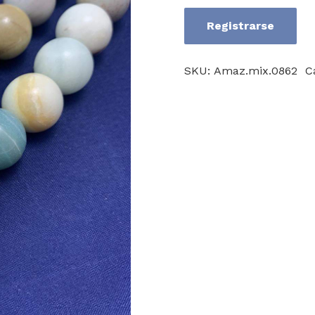
Registrarse
Amazonite
Mix
SKU:
Amaz.mix.0862
C
AB
cantidad