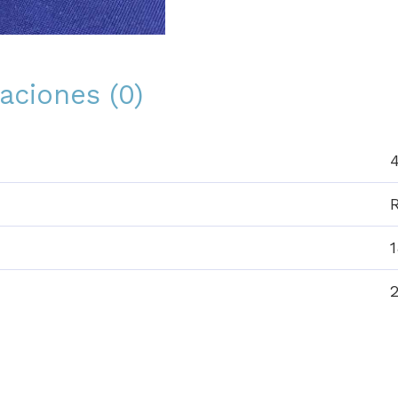
aciones (0)
1
2