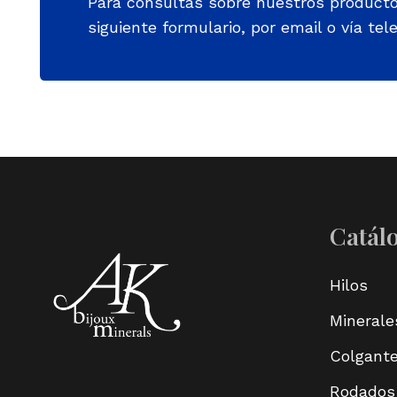
Para consultas sobre nuestros product
siguiente formulario, por email o vía tele
Catál
Hilos
Minerale
Colgant
Rodados