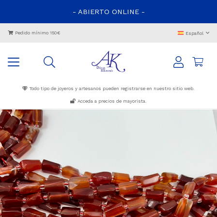
- ABIERTO ONLINE -
Pedido mínimo 150€
Español
Todo tipo de joyeros y artesanos pueden registrarse en nuestro sitio web.
Acceda a precios de mayorista.