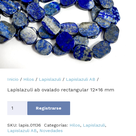
Inicio
/
Hilos
/
Lapislazuli
/
Lapislazuli AB
/
Lapislazuli ab ovalado rectangular 12×16 mm
Cantidad
Registrarse
SKU:
lapis.01136
Categorías:
Hilos
,
Lapislazuli
,
Lapislazuli AB
,
Novedades