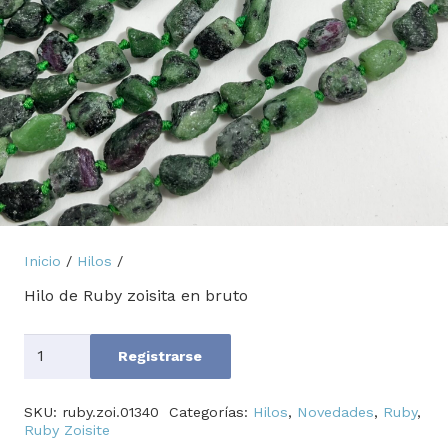
Inicio
/
Hilos
/
Hilo de Ruby zoisita en bruto
Cantidad
Registrarse
SKU:
ruby.zoi.01340
Categorías:
Hilos
,
Novedades
,
Ruby
,
Ruby Zoisite